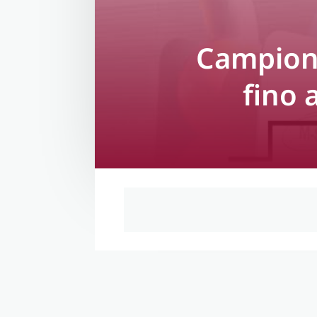
Campiona
fino 