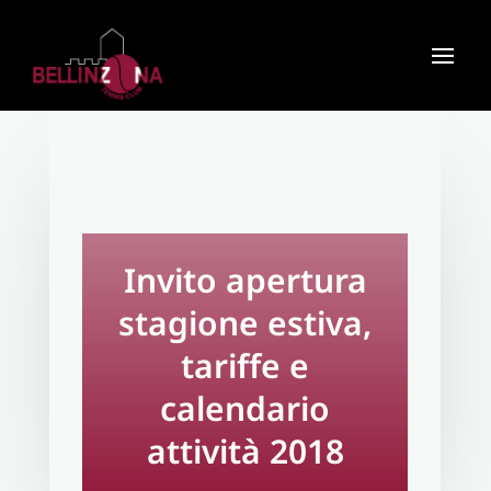
Invito apertura
stagione estiva,
tariffe e
calendario
attività 2018