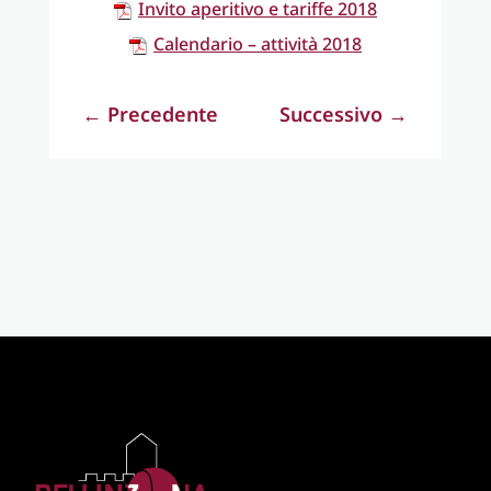
Invito aperitivo e tariffe 2018
Calendario – attività 2018
←
Precedente
Successivo
→